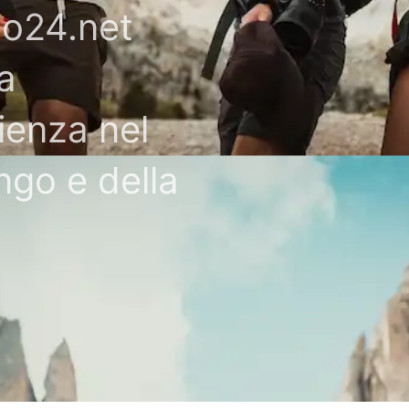
mo24.net
a
ienza nel
ngo e della