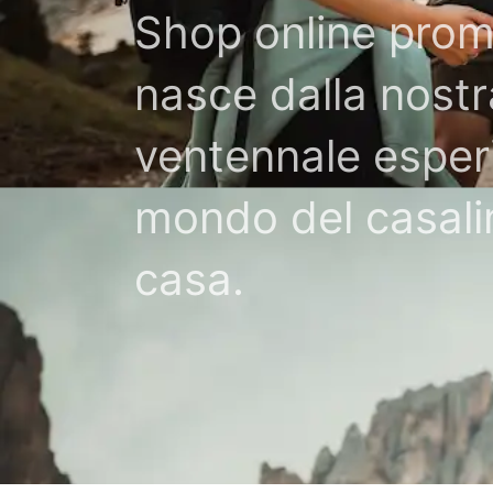
Shop online pro
nasce dalla nostr
ventennale esper
mondo del casali
casa.